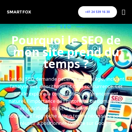
+41 24 539 16 30
SEO
Pourquoi le SEO de
mon site prend du
temps ?
L'art du SEO demande patience et stratégie, incluant
l'analyse des algorithmes et de la concurrence. Cet
article explore la complexité du référencement
naturel, l'importance de l'historique du domaine, et
les spécificités du SEO en Suisse Romande,
soulignant l'approche à long terme nécessaire pour
réussir à positionner son site sur Google.